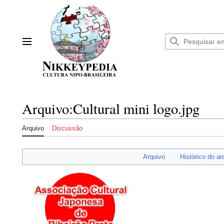
Ir
para
o
conteúdo
Menu principal
Arquivo
:
Cultural mini logo.jpg
Arquivo
Discussão
Arquivo
Histórico do ar