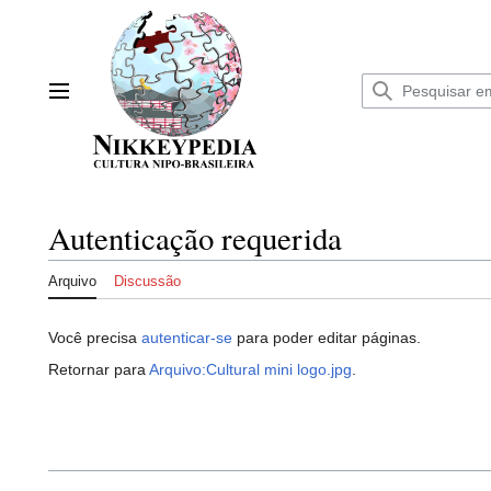
Ir
para
o
conteúdo
Menu principal
Autenticação requerida
Arquivo
Discussão
Você precisa
autenticar-se
para poder editar páginas.
Retornar para
Arquivo:Cultural mini logo.jpg
.