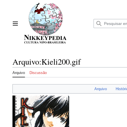
Ir
para
o
conteúdo
Menu principal
Arquivo
:
Kieli200.gif
Arquivo
Discussão
Arquivo
Históri