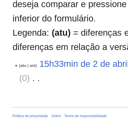
deseja comparar e pressione 
inferior do formulário.
Legenda:
(atu)
= diferenças 
diferenças em relação a vers
2
15h33min de 2 de abri
atu
ant
de
abril
0
‎
de
2010
S
e
m
r
e
Política de privacidade
Sobre
Termo de responsabilidade
s
u