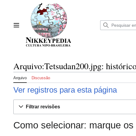
Ir
para
o
conteúdo
Menu principal
Arquivo:Tetsudan200.jpg: histórico
Arquivo
Discussão
Ver registros para esta página
Filtrar revisões
Como selecionar: marque os 