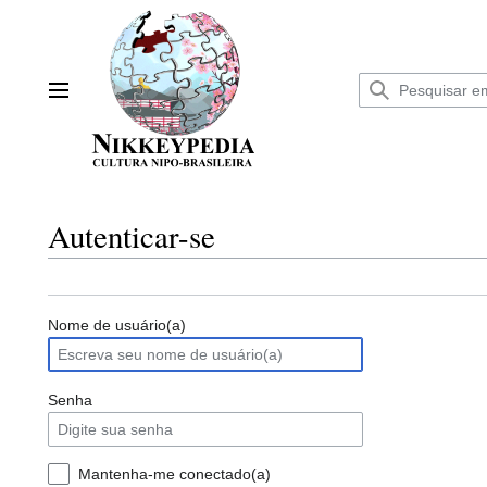
Ir
para
o
conteúdo
Menu principal
Autenticar-se
Nome de usuário(a)
Senha
Mantenha-me conectado(a)