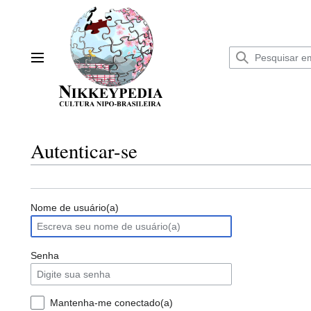
Ir
para
o
conteúdo
Menu principal
Autenticar-se
Nome de usuário(a)
Senha
Mantenha-me conectado(a)