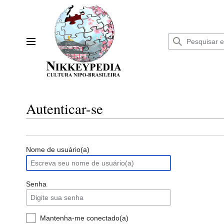
Ir
para
o
conteúdo
Menu principal
Autenticar-se
Nome de usuário(a)
Senha
Mantenha-me conectado(a)