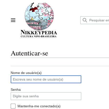
Ir
para
o
conteúdo
Menu principal
Autenticar-se
Nome de usuário(a)
Senha
Mantenha-me conectado(a)