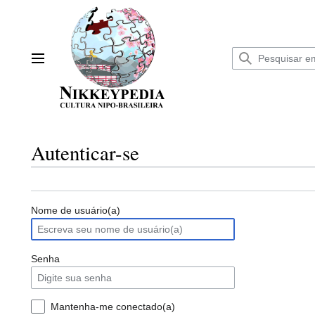
Ir
para
o
conteúdo
Menu principal
Autenticar-se
Nome de usuário(a)
Senha
Mantenha-me conectado(a)