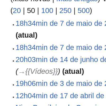
(
20
|
50
|
100
|
250
|
500
)
18h34min de 7 de maio de
7
de
maio
S
atual
de
e
2013
m
18h34min de 7 de maio de
r
e
S
20h03min de 14 de junho d
14
s
e
de
u
m
junho
m
→‎{{Vídeos}}
atual
r
de
o
e
2012
d
19h06min de 3 de maio de
3
s
e
de
u
e
maio
S
m
12h04min de 17 de abril de
17
d
de
e
o
de
i
2012
m
d
abril
ç