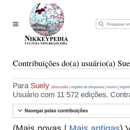
Ir
para
o
conteúdo
Menu principal
Contribuições do(a) usuário(a) Sue
Para
Suely
discussão
registro de bloqueios
envios
regist
Usuário com 11 572 edições. Contr
Navegar pelas contribuições
(
Mais novas
|
Mais antigas
) 