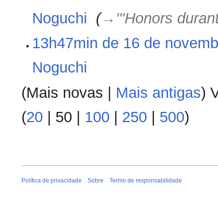
Noguchi
‎
→‎'''Honors duran
13h47min de 16 de novemb
Noguchi
‎
S
(
Mais novas
|
Mais antigas
) 
e
m
(
20
|
50
|
100
|
250
|
500
)
r
e
s
u
m
o
Política de privacidade
Sobre
Termo de responsabilidade
d
e
e
d