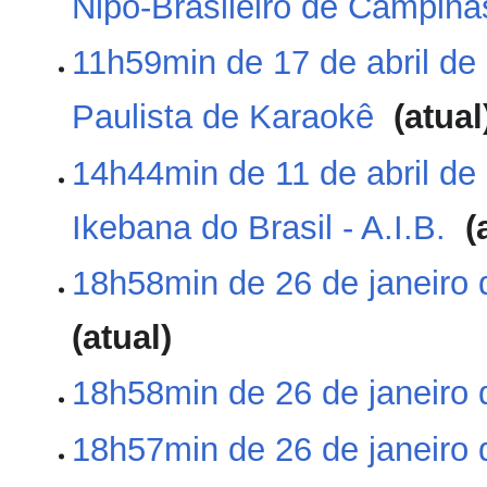
Nipo-Brasileiro de Campina
r
e
de
ã
e
e
2012
o
S
11h59min de 17 de abril de
s
d
e
u
i
m
m
ç
Paulista de Karaokê
‎
atual
r
o
ã
e
d
o
S
14h44min de 11 de abril de
11
s
e
e
de
u
e
m
abril
m
Ikebana do Brasil - A.I.B.
‎
d
r
de
o
i
e
2012
d
S
ç
18h58min de 26 de janeiro
26
s
e
e
ã
de
u
e
m
o
janeiro
S
m
atual
d
r
de
e
o
i
e
2012
m
d
ç
18h58min de 26 de janeiro
s
r
e
ã
u
e
e
o
S
m
18h57min de 26 de janeiro
s
d
e
o
u
i
m
d