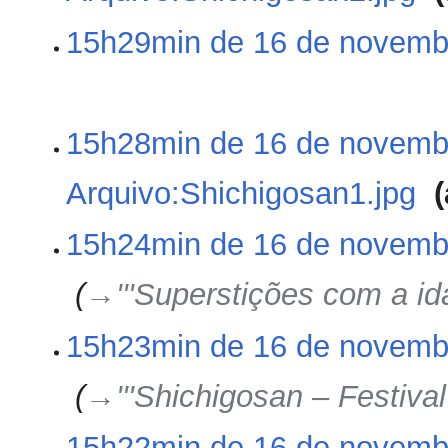
S
15h29min de 16 de novemb
e
m
r
e
S
15h28min de 16 de novemb
s
e
u
m
m
Arquivo:Shichigosan1.jpg
‎
r
o
e
d
S
15h24min de 16 de novemb
s
e
e
u
e
m
m
‎
→‎'''Superstições com a ida
d
r
o
i
e
d
ç
15h23min de 16 de novemb
s
e
ã
u
e
o
m
‎
→‎'''Shichigosan – Festival
d
o
i
d
ç
15h22min de 16 de novemb