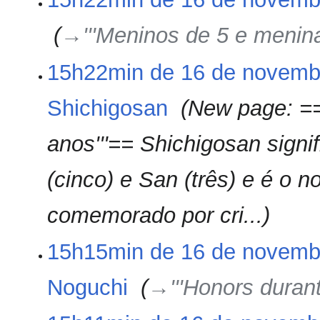
e
ã
e
o
‎
→‎'''Meninos de 5 e menina
d
i
ç
15h22min de 16 de novemb
ã
o
Shichigosan
‎
New page: =='
anos'''== Shichigosan signif
(cinco) e San (três) e é o 
comemorado por cri...
15h15min de 16 de novemb
Noguchi
‎
→‎'''Honors duran