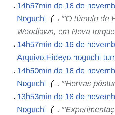
14h57min de 16 de novemb
Noguchi
‎
→‎'''O túmulo de 
Woodlawn, em Nova Iorque'
14h57min de 16 de novemb
Arquivo:Hideyo noguchi tum
S
14h50min de 16 de novemb
e
m
Noguchi
‎
→‎'''Honras póstu
r
e
13h53min de 16 de novemb
s
u
m
Noguchi
‎
→‎'''Experimenta
o