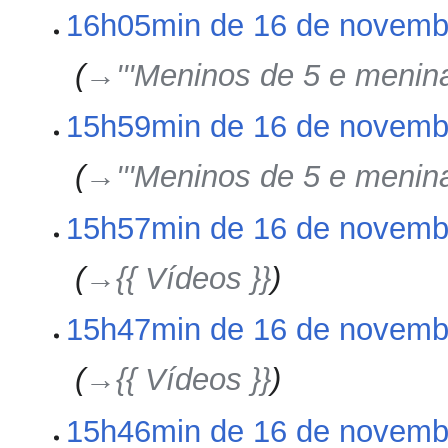
2011
d
ç
16h05min de 16 de novemb
s
e
ã
u
e
o
m
‎
→‎'''Meninos de 5 e menina
d
o
i
d
ç
15h59min de 16 de novemb
e
ã
e
o
‎
→‎'''Meninos de 5 e menina
d
i
ç
15h57min de 16 de novemb
ã
o
‎
→‎{{ Vídeos }}
15h47min de 16 de novemb
‎
→‎{{ Vídeos }}
15h46min de 16 de novemb