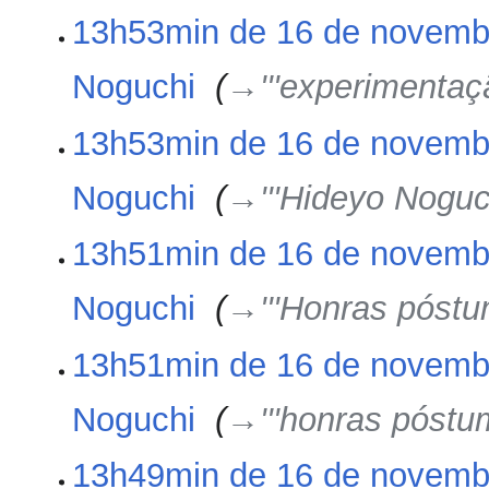
d
13h53min de 16 de novemb
e
e
Noguchi
‎
→‎'''experimenta
d
i
ç
13h53min de 16 de novemb
ã
o
Noguchi
‎
→‎'''Hideyo Noguch
13h51min de 16 de novemb
Noguchi
‎
→‎'''Honras póstu
13h51min de 16 de novemb
Noguchi
‎
→‎'''honras póstum
13h49min de 16 de novemb