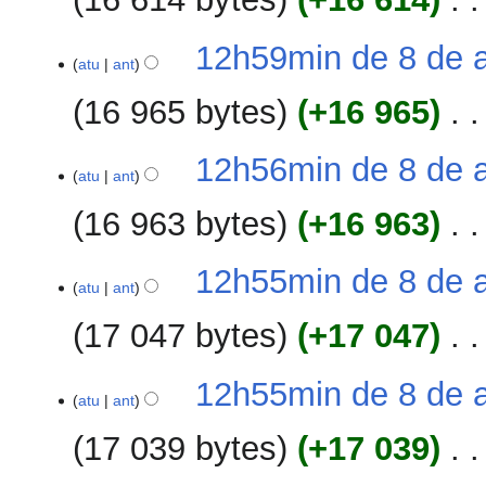
o
i
e
d
ç
S
s
12h59min de 8 de a
e
ã
e
atu
ant
u
e
o
m
m
d
16 965 bytes
+16 965
‎
r
o
i
e
d
ç
S
s
12h56min de 8 de a
e
ã
e
atu
ant
u
e
o
m
m
d
16 963 bytes
+16 963
‎
r
o
i
e
d
ç
S
s
12h55min de 8 de a
e
ã
e
atu
ant
u
e
o
m
m
d
17 047 bytes
+17 047
‎
r
o
i
e
d
ç
S
s
12h55min de 8 de a
e
ã
e
atu
ant
u
e
o
m
m
d
17 039 bytes
+17 039
‎
r
o
i
e
d
ç