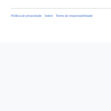
i
ç
ã
Política de privacidade
Sobre
Termo de responsabilidade
o