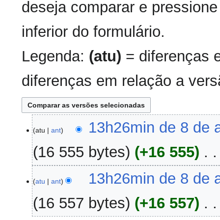
deseja comparar e pressione 
inferior do formulário.
Legenda:
(atu)
= diferenças 
diferenças em relação a vers
8
13h26min de 8 de a
atu
ant
de
abril
16 555 bytes
+16 555
‎
de
2008
S
13h26min de 8 de a
e
atu
ant
m
16 557 bytes
+16 557
‎
r
e