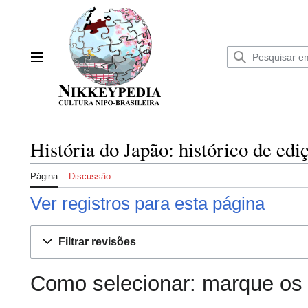
Ir
para
o
conteúdo
Menu principal
História do Japão: histórico de edi
Página
Discussão
Ver registros para esta página
Filtrar revisões
Como selecionar: marque os 