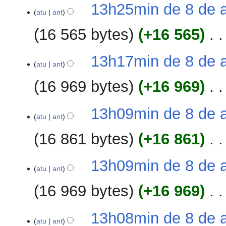
S
s
13h25min de 8 de a
e
atu
ant
u
m
m
16 565 bytes
+16 565
‎
r
o
e
d
S
s
13h17min de 8 de a
e
e
atu
ant
u
e
m
m
d
16 969 bytes
+16 969
‎
r
o
i
e
d
ç
S
s
13h09min de 8 de a
e
ã
e
atu
ant
u
e
o
m
m
d
16 861 bytes
+16 861
‎
r
o
i
e
d
ç
S
s
13h09min de 8 de a
e
ã
e
atu
ant
u
e
o
m
m
d
16 969 bytes
+16 969
‎
r
o
i
e
d
ç
S
s
13h08min de 8 de a
e
ã
e
atu
ant
u