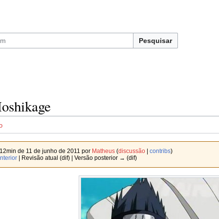
Pesquisar
oshikage
o
12min de 11 de junho de 2011 por
Matheus
(
discussão
|
contribs
)
nterior
| Revisão atual (dif) | Versão posterior → (dif)