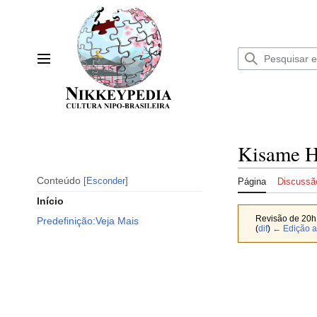
Ir
para
o
conteúdo
Menu principal
Kisame H
Conteúdo
Esconder
Página
Discussã
Início
Revisão de 20h
Predefinição:Veja Mais
(
dif
)
← Edição a