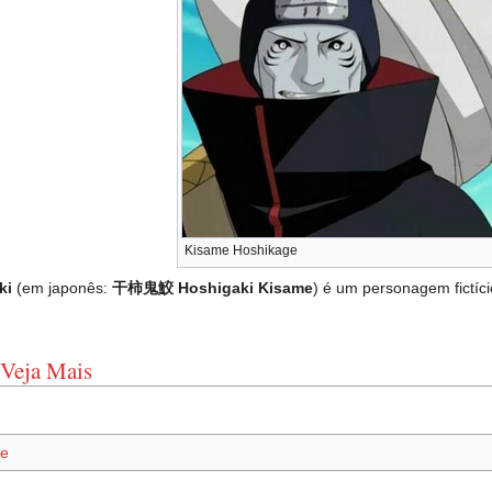
Kisame Hoshikage
ki
(em japonês:
干柿鬼鮫
Hoshigaki Kisame
) é um personagem fictí
:Veja Mais
e