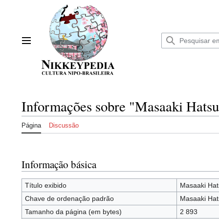
Ir
para
o
conteúdo
Menu principal
Informações sobre "Masaaki Hats
Página
Discussão
Informação básica
Título exibido
Masaaki Hat
Chave de ordenação padrão
Masaaki Hat
Tamanho da página (em bytes)
2 893