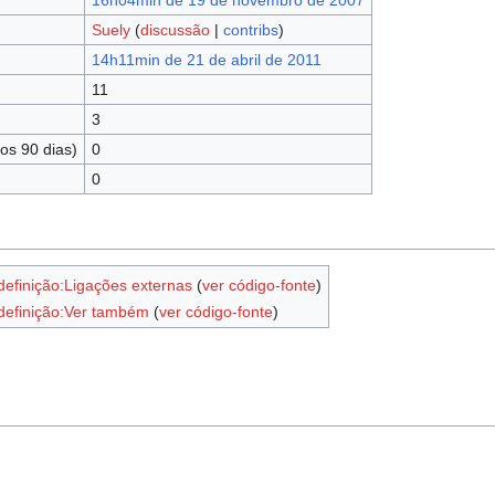
16h04min de 19 de novembro de 2007
Suely
(
discussão
|
contribs
)
14h11min de 21 de abril de 2011
11
3
os 90 dias)
0
0
definição:Ligações externas
(
ver código-fonte
)
definição:Ver também
(
ver código-fonte
)