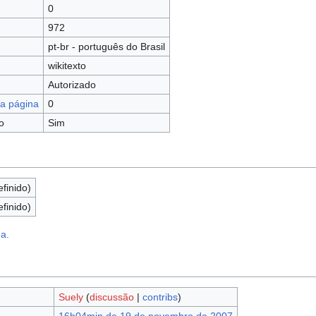
0
972
pt-br - português do Brasil
wikitexto
Autorizado
a página
0
o
Sim
efinido)
efinido)
na.
Suely
(
discussão
|
contribs
)