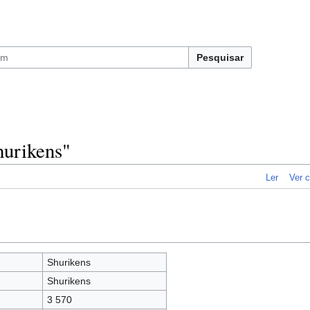
Pesquisar
hurikens"
Ler
Ver c
Shurikens
Shurikens
3 570