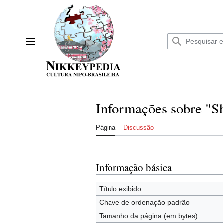
Ir
para
o
conteúdo
Menu principal
Informações sobre "S
Página
Discussão
Informação básica
Título exibido
Chave de ordenação padrão
Tamanho da página (em bytes)