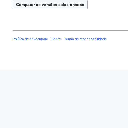
s
u
m
o
d
e
Política de privacidade
Sobre
Termo de responsabilidade
e
d
i
ç
ã
o