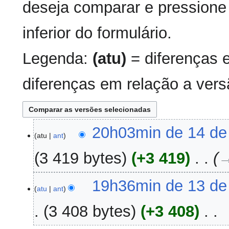
deseja comparar e pressione 
inferior do formulário.
Legenda:
(atu)
= diferenças 
diferenças em relação a vers
14
20h03min de 14 de
atu
ant
de
junho
3 419 bytes
+3 419
‎
→
de
2012
13
19h36min de 13 de
atu
ant
de
junho
3 408 bytes
+3 408
‎
de
2012