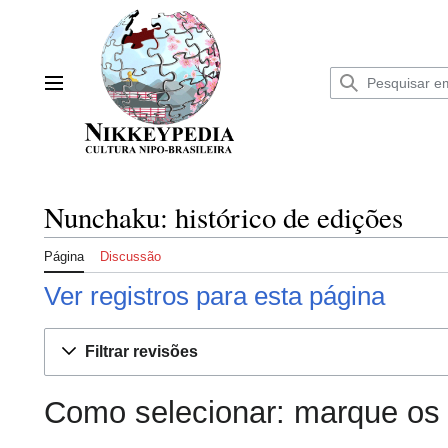
Ir
para
o
conteúdo
Menu principal
Nunchaku: histórico de edições
Página
Discussão
Ver registros para esta página
Filtrar revisões
Como selecionar: marque os 