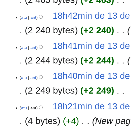
S
18h42min de 13 de
e
atu
ant
m
2 240 bytes
+2 240
‎
r
e
s
18h41min de 13 de
atu
ant
u
m
2 244 bytes
+2 244
‎
o
d
18h40min de 13 de
e
atu
ant
e
d
2 249 bytes
+2 249
‎
i
ç
S
18h21min de 13 de
ã
e
atu
ant
o
m
4 bytes
+4
‎
New page
r
e