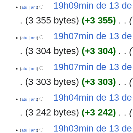
S
19h09min de 13 de
e
atu
ant
m
3 355 bytes
+3 355
‎
r
e
s
19h07min de 13 de
atu
ant
u
m
3 304 bytes
+3 304
‎
o
d
19h07min de 13 de
e
atu
ant
e
d
3 303 bytes
+3 303
‎
i
ç
19h04min de 13 de
ã
atu
ant
o
3 242 bytes
+3 242
‎
19h03min de 13 de
atu
ant