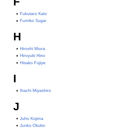
F
Fukutaro Kato
Fumiko Sugai
H
Hiroshi Miura
Hiroyuki Hino
Hisako Fujiye
I
Ihachi Miyashiro
J
Juho Kojima
Junko Okubo