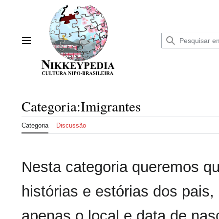
Ir
para
o
conteúdo
Menu principal
Categoria
:
Imigrantes
Categoria
Discussão
Nesta categoria queremos qu
histórias e estórias dos pai
apenas o local e data de na