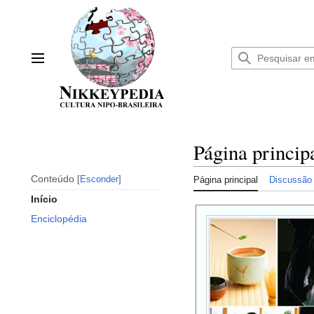
Ir
para
o
conteúdo
Menu principal
Página princip
Conteúdo
Esconder
Página principal
Discussão
Início
Enciclopédia