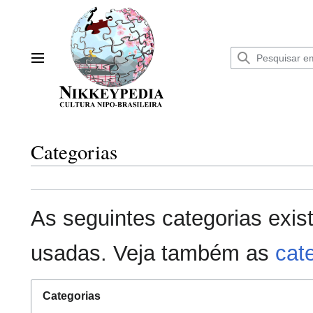
Ir
para
o
conteúdo
Menu principal
Categorias
As seguintes categorias exis
usadas. Veja também as
cat
Categorias