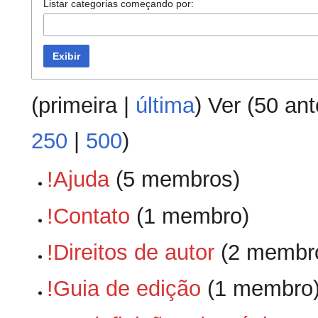
Listar categorias começando por:
Exibir
(
primeira
|
última
) Ver (
50 ant
250
|
500
)
!Ajuda
‏‎ (5 membros)
!Contato
‏‎ (1 membro)
!Direitos de autor
‏‎ (2 membr
!Guia de edição
‏‎ (1 membro