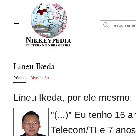
Ir
para
o
conteúdo
Menu principal
Lineu Ikeda
Página
Discussão
Lineu Ikeda, por ele mesmo:
"(...)" Eu tenho 16
Telecom/TI e 7 ano