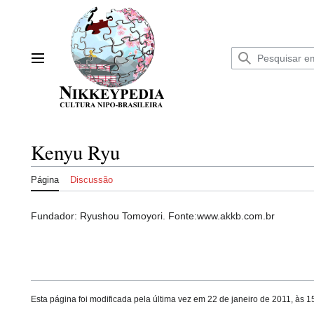
Ir
para
o
conteúdo
Menu principal
Kenyu Ryu
Página
Discussão
Fundador: Ryushou Tomoyori. Fonte:www.akkb.com.br
Esta página foi modificada pela última vez em 22 de janeiro de 2011, às 