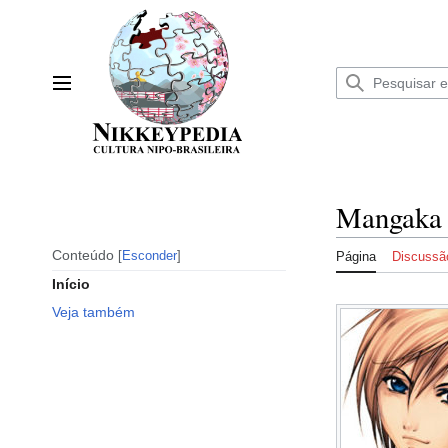
Ir
para
o
conteúdo
Menu principal
Mangaka
Conteúdo
Esconder
Página
Discussã
Início
Veja também