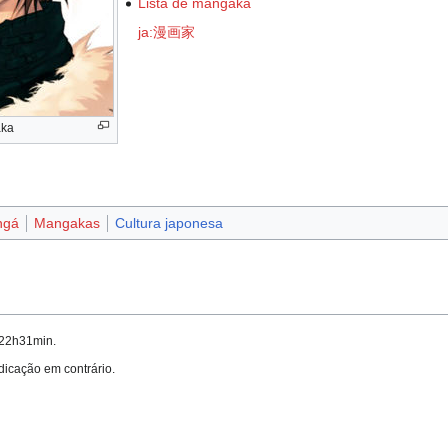
Lista de mangaka
ja:漫画家
aka
ngá
Mangakas
Cultura japonesa
s 22h31min.
ndicação em contrário.