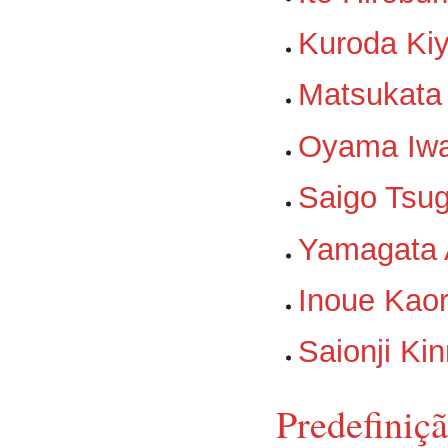
Kuroda Ki
Matsukata
Oyama Iw
Saigo Tsu
Yamagata 
Inoue Kao
Saionji Ki
Predefiniçã