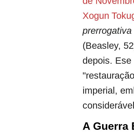
de Novembr
Xogun Toku
prerrogativa
(Beasley, 52
depois. Ese 
"restauração
imperial, e
considerável
A Guerra 