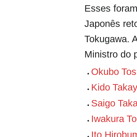
Esses foram
Japonês ret
Tokugawa. A
Ministro do 
Okubo Tos
Kido Takay
Saigo Tak
Iwakura T
Ito Hirobu