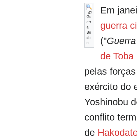
Em jane
Gu
err
guerra ci
a
Bo
shi
("
Guerra
n
de Toba
pelas força
exército do 
Yoshinobu d
conflito ter
de
Hakodate