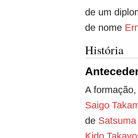
de um diplo
de nome
Er
História
Antecede
A formação
Saigo Takam
de
Satsuma
Kido Takayo