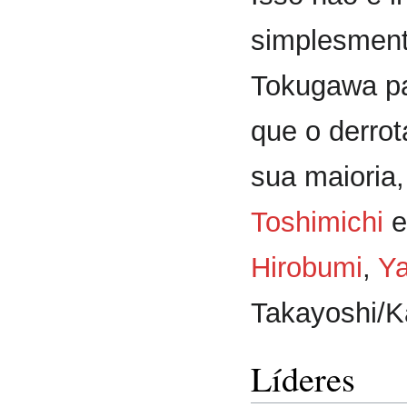
simplesment
Tokugawa p
que o derro
sua maioria
Toshimichi
Hirobumi
,
Ya
Takayoshi/K
Líderes