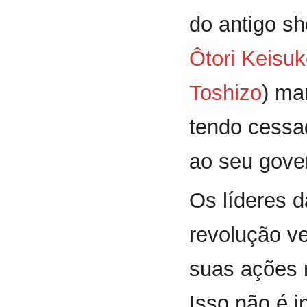
do antigo s
Ôtori Keisu
Toshizo
) ma
tendo cessa
ao seu gove
Os líderes 
revolução v
suas ações 
Isso não é i