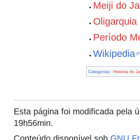
Meiji do J
Oligarquia 
Período Me
Wikipedia
Categorias
:
História do J
Esta página foi modificada pela ú
19h56min.
Conteúdo disponível sob
GNU Fr