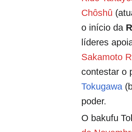
Chôshû
(atu
o início da
R
líderes apoi
Sakamoto 
contestar o
Tokugawa
(b
poder.
O bakufu To