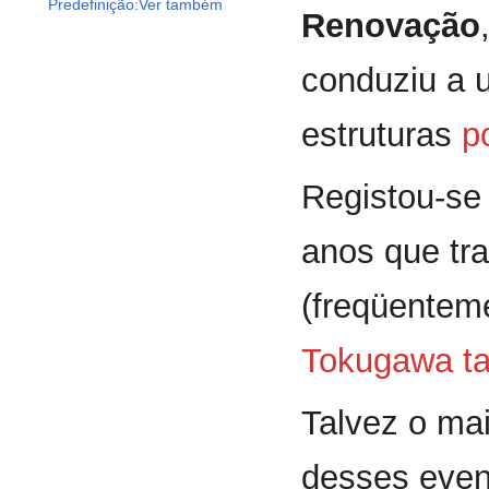
Predefinição:Ver também
Renovação
conduziu a 
estruturas
po
Registou-se
anos que tr
(freqüente
Tokugawa ta
Talvez o mai
desses even