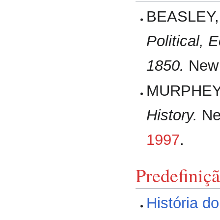
BEASLEY,
Political,
1850.
New Y
MURPHEY,
History.
Ne
1997
.
Predefiniç
História d