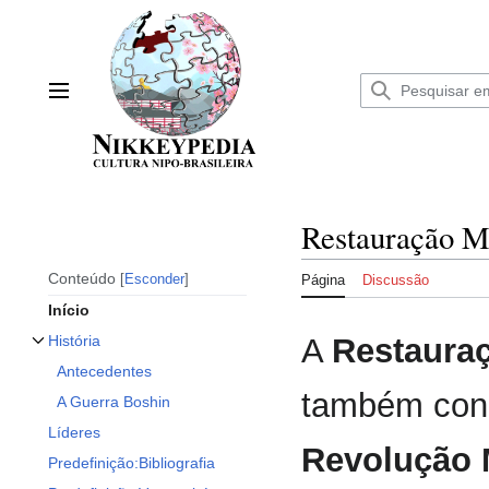
Ir
para
o
conteúdo
Menu principal
Restauração M
Conteúdo
Esconder
Página
Discussão
Início
A
Restauraç
História
Alternar subseção História
Antecedentes
também con
A Guerra Boshin
Líderes
Revolução 
Predefinição:Bibliografia