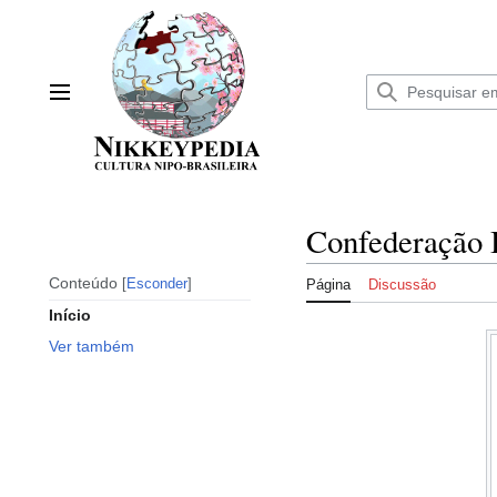
Ir
para
o
conteúdo
Menu principal
Confederação B
Conteúdo
Esconder
Página
Discussão
Início
Ver também