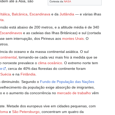
tendem até a Ásia, são
Cortesia da
NASA
,
Itálica
,
Balcânica
,
Escandinava
e da
Jutlândia
— e várias ilhas
ta
.
nsão está abaixo de 200 metros, e a altitude média é de 340
 Escandinavos
e as cadeias das Ilhas Britânicas) e sul (cortada
uase sem interrupção, dos Pirineus aos
montes Urais
. O
etros.
uência do oceano e da massa continental asiática. O sul
continental
, tornando-se cada vez mais frio à medida que se
No noroeste prevalece o
clima oceânico
. O extremo norte tem
te
, cerca de 40% das florestas do continente foram
a
Suécia
e na
Finlândia
.
em diminuindo. Segundo o
Fundo de População das Nações
nvelhecimento da população exige absorção de imigrantes,
ego e o aumento da concorrência no
mercado de trabalho
vêm
leste. Metade dos europeus vive em cidades pequenas, com
Roma
e
São Petersburgo
, concentram um quatro da