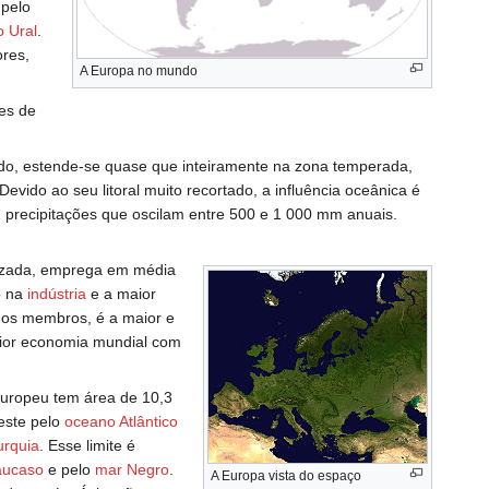
pelo
o Ural
.
ores,
A Europa no mundo
es de
o, estende-se quase que inteiramente na zona temperada,
Devido ao seu litoral muito recortado, a influência oceânica é
precipitações que oscilam entre 500 e 1 000 mm anuais.
nizada, emprega em média
o na
indústria
e a maior
os membros, é a maior e
aior economia mundial com
europeu tem área de 10,3
oeste pelo
oceano Atlântico
urquia
. Esse limite é
ucaso
e pelo
mar Negro
.
A Europa vista do espaço