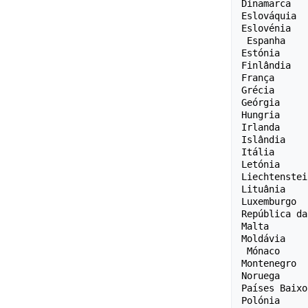
Dinamarca 

Eslováquia 

Eslovénia 

 Espanha 

Estónia 

Finlândia 

França 

Grécia 

Geórgia 

Hungria 

Irlanda 

Islândia 

Itália 

Letónia 

Liechtenstei
Lituânia 

Luxemburgo 

República da
Malta 

Moldávia 

 Mónaco 

Montenegro 

Noruega 

Países Baixo
Polónia 
