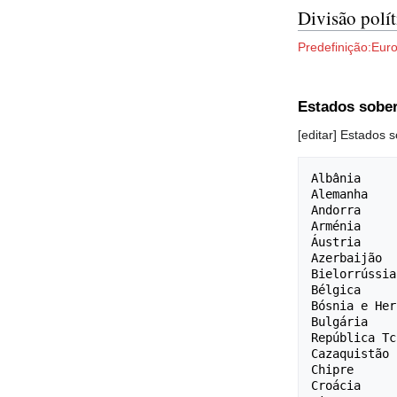
Divisão polít
Predefinição:Eur
Estados sobe
[editar] Estados 
Albânia 

Alemanha 

Andorra 

Arménia 

Áustria 

Azerbaijão 

Bielorrússia 
Bélgica 

Bósnia e Her
Bulgária 

República Tc
Cazaquistão 

Chipre 

Croácia 
