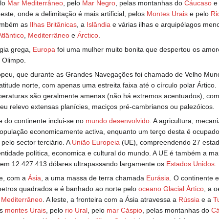
elo
Mar Mediterrâneo
, pelo
Mar Negro
, pelas montanhas do
Cáucaso
e 
Leste, onde a delimitação é mais artificial, pelos
Montes Urais
e pelo
Ri
também as
Ilhas Britânicas
, a
Islândia
e várias ilhas e arquipélagos men
Atlântico
,
Mediterrâneo
e
Árctico
.
gia grega,
Europa
foi uma mulher muito bonita que despertou os amor
o Olimpo.
opeu, que durante as Grandes Navegações foi chamado de Velho Mund
titude norte, com apenas uma estreita faixa até o círculo polar Ártico. 
peraturas são geralmente amenas (não há extremos acentuados), com 
eu relevo extensas planícies, maciços pré-cambrianos ou palezóicos.
e do continente inclui-se no
mundo desenvolvido
. A agricultura, meca
opulação economicamente activa, enquanto um terço desta é ocupad
pelo sector terciário. A
União Europeia
(UE), compreendendo 27 estad
entidade política, economica e cultural do mundo. A UE é também a m
em 12.427.413 dólares ultrapassando largamente os
Estados Unidos
.
ce, com a
Ásia
, a uma massa de terra chamada
Eurásia
. O continente 
metros quadrados e é banhado ao norte pelo
oceano Glacial Ártico
, a 
 Mediterrâneo
. A leste, a fronteira com a Ásia atravessa a
Rússia
e a
T
os
montes Urais
, pelo
rio Ural
, pelo
mar Cáspio
, pelas montanhas do
Cá