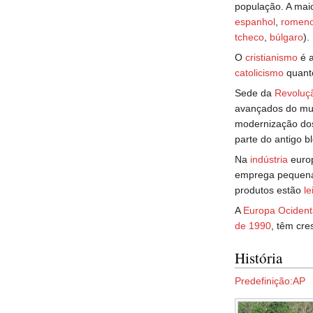
população. A maio
espanhol
,
romen
tcheco
,
búlgaro
).
O
cristianismo
é a
catolicismo
quant
Sede da
Revoluçã
avançados do m
modernização dos
parte do antigo 
Na
indústria
europ
emprega pequena
produtos estão
le
A
Europa Ocident
de 1990
, têm cre
História
Predefinição:AP