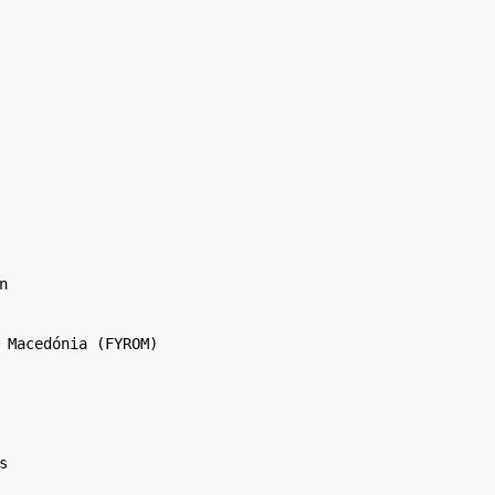
n 

 Macedónia (FYROM) 

s 
