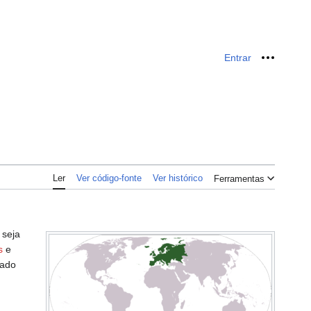
Entrar
Ferrame
Ler
Ver código-fonte
Ver histórico
Ferramentas
 seja
s
e
rado