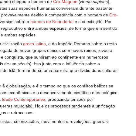
 quando chegou o homem de
Cro-Magnon
(
Homo sapiens
),
Estas suas espécies humanas conviveram durante bastante
u provavelmente devido à competência com o homem de
Cro-
vérsias sobre o
homem de Neandertal
e sua extinção. Por
o reprodutivo entre ambas espécies, de forma que em sentido
de ambas espécies.
 civilização
greco-latina
, e do Império Romano sobre o resto
egada de novos grupos étnicos com novos reinos, levou à
ão e conquista, que sumiram ao continente em numerosos
 de um século). Isto junto com a influência sobre o
do Islã, formando-se uma barreira que dividiu duas culturas
à globalização, e é o tempo no que os conflitos bélicos se
ssos econômicos e o desenvolvimento científico e tecnológico
a
Idade Contemporânea
, produzindo tensões por
uerras mundiais). Hoje os processos tendentes à unificação
ços e retrocessos.
quistas, colonizações, movimentos e revoluções, guerras