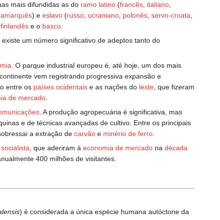
guas mais difundidas as do
ramo latino
(
francês
,
italiano
,
namarquês
) e
eslavo
(
russo
,
ucraniano
,
polonês
,
servo-croata
,
o
finlandês
e o
basco
.
existe um número significativo de adeptos tanto do
mia
. O parque industrial europeu é, até hoje, um dos mais
o continente vem registrando progressiva expansão e
to entre os
países ocidentais
e as nações do
leste
, que fizeram
ia de mercado
.
comunicações
. A produção agropecuária é significativa, mas
quinas e de técnicas avançadas de cultivo. Entre os principais
sobressai a extração de
carvão
e
minério de ferro
.
o
socialista
, que aderiram à
economia de mercado
na
década
 anualmente 400 milhões de visitantes.
lensis
) é considerada a única espécie humana autóctone da