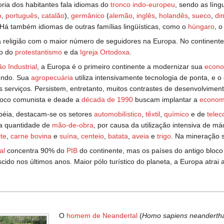
ria dos habitantes fala idiomas do
tronco indo-europeu
, sendo as lín
o
,
português
,
catalão
),
germânico
(
alemão
,
inglês
,
holandês
,
sueco
,
di
 Há também idiomas de outras famílias lingüísticas, como o
húngaro
, 
 religião com o maior número de seguidores na Europa. No continente 
o do
protestantismo
e da
Igreja Ortodoxa
.
o Industrial
, a Europa é o primeiro continente a modernizar sua
econo
undo. Sua
agropecuária
utiliza intensivamente tecnologia de ponta, e 
 serviços. Persistem, entretanto, muitos contrastes de desenvolvimen
bloco comunista e deade a
década de 1990
buscam implantar a
econom
éia, destacam-se os setores
automobilístico
,
têxtil
,
químico
e de
tele
 quantidade de
mão-de-obra
, por causa da utilização intensiva de má
ite
,
carne bovina
e
suína
,
centeio
,
batata
,
aveia
e
trigo
. Na mineração 
al
concentra 90% do
PIB
do continente, mas os países do antigo bloc
scido nos últimos anos. Maior pólo turístico do planeta, a Europa atrai
O
homem de Neandertal
(
Homo sapiens neandertha