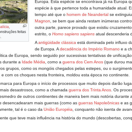
Europa. Esta espécie se encontrava já na Europa
espécie à que pertence toda a humanidade atual. 
tempo até que o
homem de Neandertal
se extingui
Magnon
, se bem que ainda restam inúmeras contro
alícia
,
outra parte, parece provado que existiu cruzament
nstruções feitas
estrito, o
Homo sapiens sapiens
atual descenderia 
.
A
antigüidade clássica
está dominada pelo influxo da
de Europa. A
decadência do Império Romano
e a ch
ítica de Europa, sendo seguido por sucessivas tentativas de unificaç
as durante a
Idade Média
, como a
guerra dos Cem Anos
(que durou mais
vos grupos, como os mongóis chegados pelas estepes, ou o surgimento 
 e com os choques nesta fronteira, moldou esta época no continente.
marca para Europa o início de processos que muito depois darão lugar 
z mais desastrosos, como a chamada
guerra dos Trinta Anos
. Os proce
esmedro de outros continentes de maneira bem mais notória durante 
ue desencadearam mais guerras (como as
guerras Napoleônicas
e as g
amente, tal é o caso da
União Européia
, conquanto não isenta de avan
ente que teve mais influência na história do mundo (descobertas, con