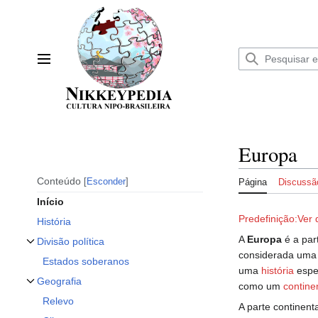
Ir
para
o
conteúdo
Menu principal
Europa
Conteúdo
Esconder
Página
Discussã
Início
Predefinição:Ver
História
A
Europa
é a par
Divisão política
Alternar subseção Divisão política
considerada um
Estados soberanos
uma
história
espec
Geografia
como um
contine
Alternar subseção Geografia
Relevo
A parte continent