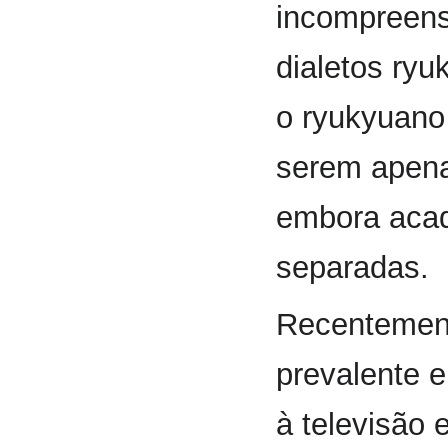
incompreensí
dialetos ryu
o ryukyuano 
serem apena
embora acad
separadas.
Recentement
prevalente 
à televisão