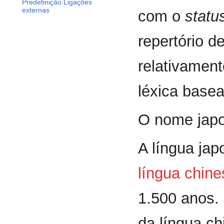
Predefinição:Ligações
externas
com o
statu
repertório d
relativamen
léxica base
O nome japo
A língua jap
língua chine
1.500 anos. 
da língua c