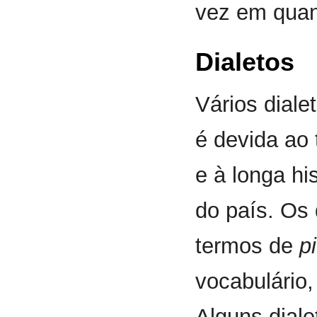
vez em quand
Dialetos
Vários diale
é devida ao
e à longa hi
do país. Os 
termos de
p
vocabulário,
Alguns diale