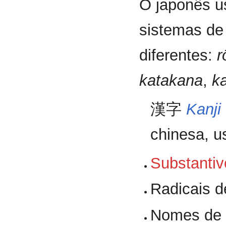
O japonês u
sistemas de 
diferentes:
r
katakana
,
ka
漢字
Kanji
chinesa, 
Substantiv
Radicais 
Nomes de l