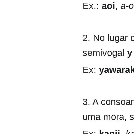
Ex.:
aoi
,
a-o
2. No lugar 
semivogal
y
Ex:
yawarak
3. A consoa
uma mora, s
Ex:
kanji
,
ka