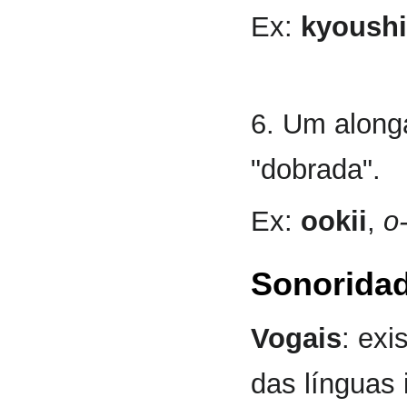
Ex:
kyoushi
6. Um along
"dobrada".
Ex:
ookii
,
o-
Sonoridad
Vogais
: exi
das línguas 