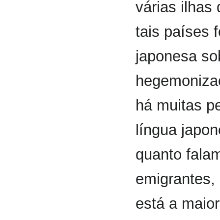
várias ilhas
tais países 
japonesa so
hegemonizaç
há muitas p
língua japo
quanto falam
emigrantes,
está a maio