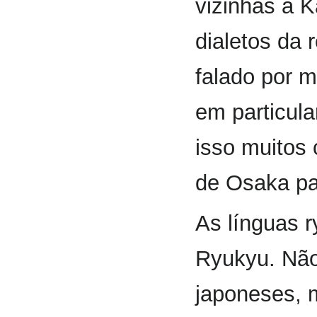
vizinhas à 
dialetos da 
falado por m
em particula
isso muitos
de Osaka pa
As línguas r
Ryukyu. Não 
japoneses, 