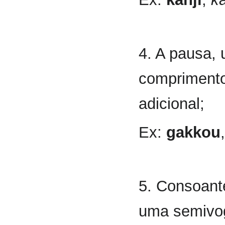
4. A pausa,
compriment
adicional;
Ex:
gakkou
5. Consoante
uma semivo