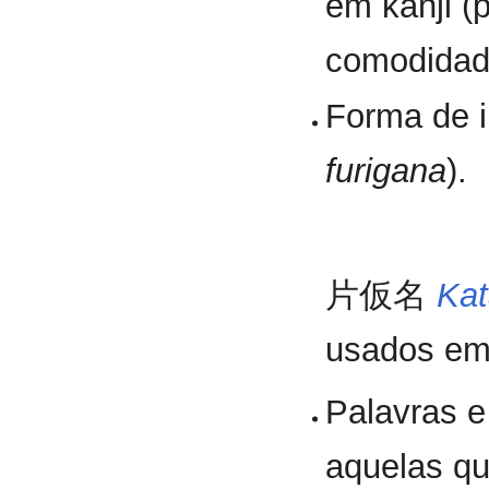
em kanji (p
comodidade
Forma de i
furigana
).
片仮名
Ka
usados em
Palavras e
aquelas qu