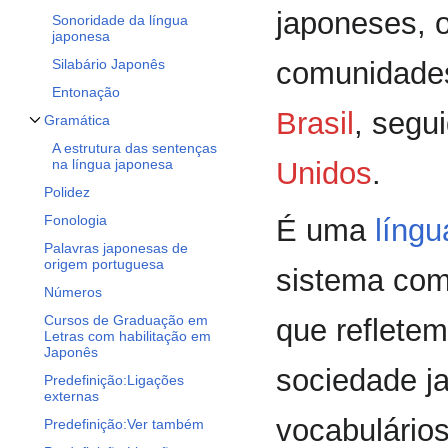
japoneses, 
Sonoridade da língua
japonesa
comunidades
Silabário Japonês
Entonação
Brasil
, segu
Gramática
Alternar subseção Gramática
A estrutura das sentenças
Unidos
.
na língua japonesa
Polidez
Fonologia
É uma
língu
Palavras japonesas de
origem portuguesa
sistema com
Números
Cursos de Graduação em
que refletem
Letras com habilitação em
Japonês
sociedade j
Predefinição:Ligações
externas
vocabulários
Predefinição:Ver também