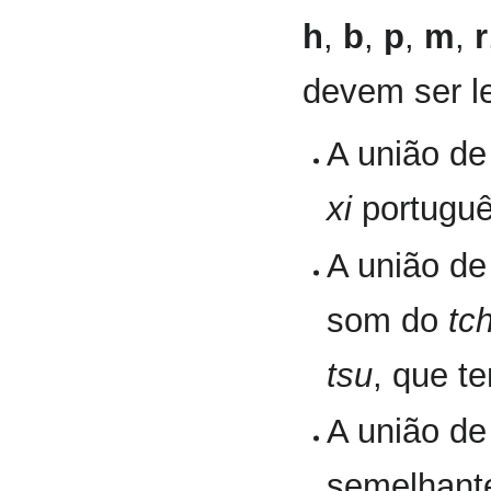
h
,
b
,
p
,
m
,
r
devem ser l
A união d
xi
portugu
A união d
som do
tc
tsu
, que 
A união d
semelhant