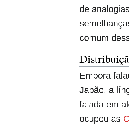
de analogia
semelhanças
comum desse
Distribuiçã
Embora fala
Japão, a lín
falada em a
ocupou as
C