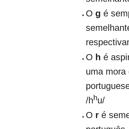
O
g
é semp
semelhant
respectiv
O
h
é aspi
uma mora 
portugues
h
/h
u/
O
r
é seme