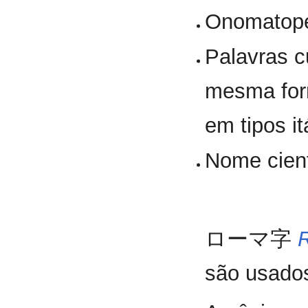
Onomatopé
Palavras c
mesma for
em tipos it
Nome cient
ローマ字
são usado