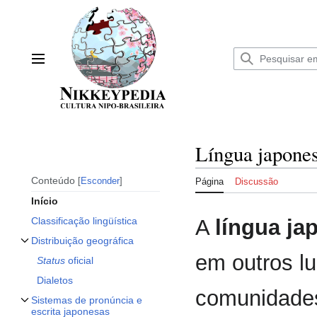
Ir
para
o
conteúdo
Menu principal
Língua japone
Conteúdo
Esconder
Página
Discussão
Início
A
língua ja
Classificação lingüística
Distribuição geográfica
Alternar subseção Distribuição geográfica
em outros l
Status
oficial
Dialetos
comunidades
Sistemas de pronúncia e
Alternar subseção Sistemas de pronúncia e escrita japonesas
escrita japonesas