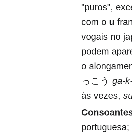
"puros", ex
com o
u
fra
vogais no j
podem apare
o alongamen
っこう
ga-k
às vezes,
su
Consoante
portuguesa;