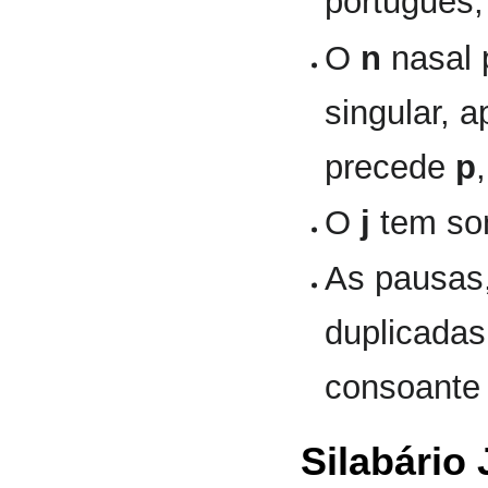
português,
O
n
nasal 
singular, 
precede
p
O
j
tem s
As pausas,
duplicadas
consoante 
Silabário