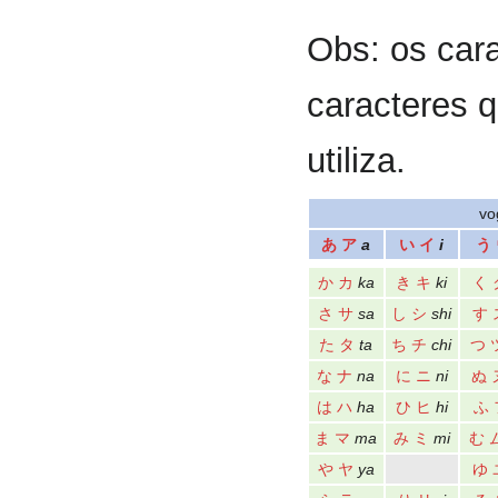
Obs: os car
caracteres q
utiliza.
vo
あ
ア
a
い
イ
i
う
か
カ
ka
き
キ
ki
く
さ
サ
sa
し
シ
shi
す
た
タ
ta
ち
チ
chi
つ
な
ナ
na
に
ニ
ni
ぬ
は
ハ
ha
ひ
ヒ
hi
ふ
ま
マ
ma
み
ミ
mi
む
や
ヤ
ya
ゆ