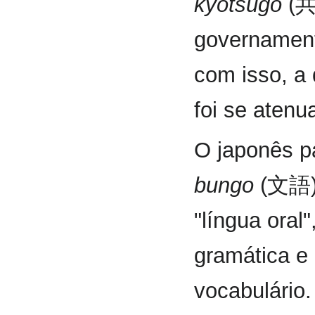
kyōtsūgo
(共
governament
com isso, a 
foi se aten
O japonês p
bungo
(文語), 
"língua oral
gramática e
vocabulário