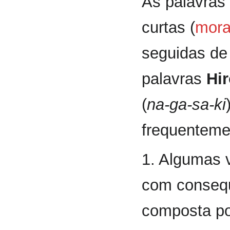
As palavras
curtas (
mor
seguidas de
palavras
Hi
(
na-ga-sa-ki
frequenteme
1. Algumas 
com conseq
composta po