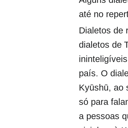
até no reper
Dialetos de
dialetos de
ininteligíve
país. O dia
Kyūshū, ao s
só para fal
a pessoas q