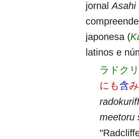
jornal
Asahi
compreende 
japonesa (
K
latinos e nú
ラドク
にも
含
み
radokurif
meetoru 
"Radcliff