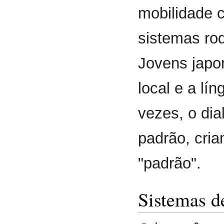
mobilidade c
sistemas rod
Jovens japo
local e a lí
vezes, o dial
padrão, cria
"padrão".
Sistemas d