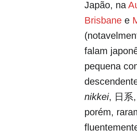
Japão, na
Au
Brisbane
e
(notavelmen
falam japon
pequena co
descendente
nikkei
, 日系, 
porém, rara
fluentement