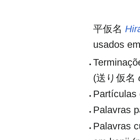
平仮名
Hir
usados em
Terminaçõe
(送り仮名
Partícula
Palavras p
Palavras c