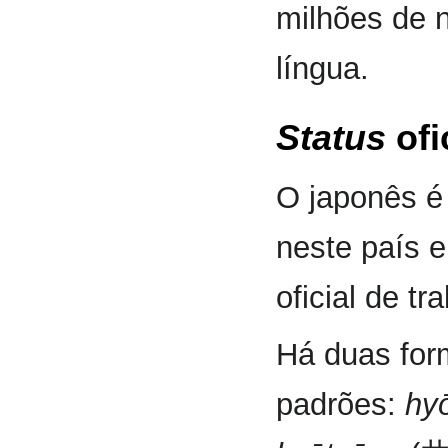
milhões de 
língua.
Status
ofi
O japonês é 
neste país 
oficial de tr
Há duas for
padrões:
hy