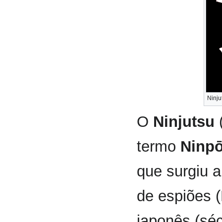
Ninju
O
Ninjutsu
termo
Ninp
que surgiu 
de espiões (
japonês (séc