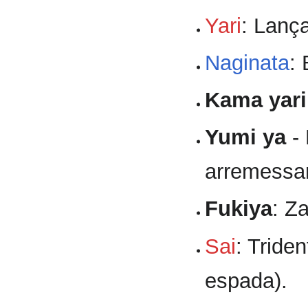
Yari
: Lanç
Naginata
:
Kama yari
Yumi ya
- 
arremessar
Fukiya
: Z
Sai
: Triden
espada).