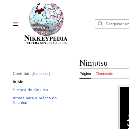
Ir
para
o
conteúdo
Menu principal
Ninjutsu
Conteúdo
Esconder
Página
Discussão
Início
História do Ninjutsu
Armas para a prática do
Ninjutsu