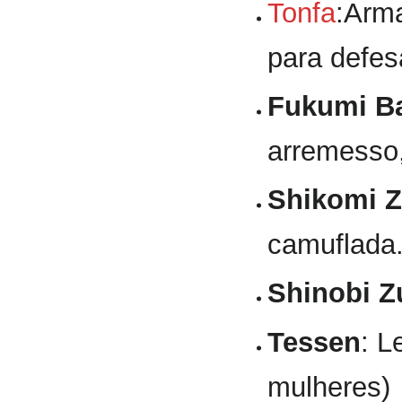
Tonfa
:Arma
para defes
Fukumi Ba
arremesso
Shikomi 
camuflada
Shinobi Z
Tessen
: L
mulheres)