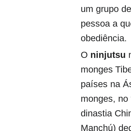
um grupo d
pessoa a q
obediência.
O
ninjutsu
n
monges Tibe
países na Á
monges, no f
dinastia Chi
Manchú) ded