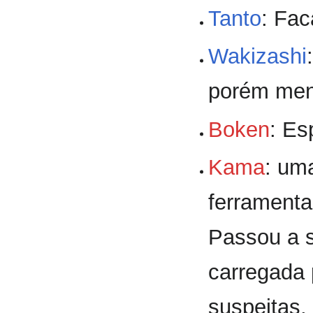
Tanto
: Fac
Wakizashi
porém men
Boken
: Es
Kama
: um
ferramenta 
Passou a s
carregada 
suspeitas,