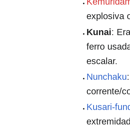
Kemurida
explosiva 
Kunai
: Er
ferro usad
escalar.
Nunchaku
corrente/c
Kusari-fun
extremida