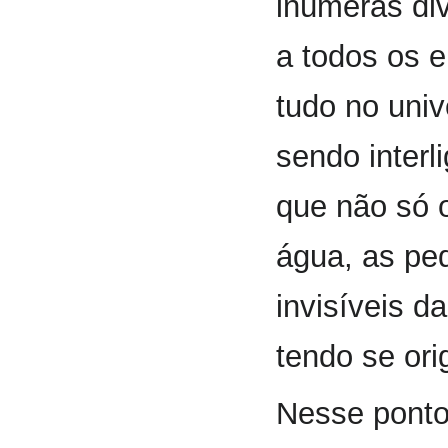
inúmeras di
a todos os 
tudo no univ
sendo interl
que não só o
água, as ped
invisíveis 
tendo se or
Nesse ponto