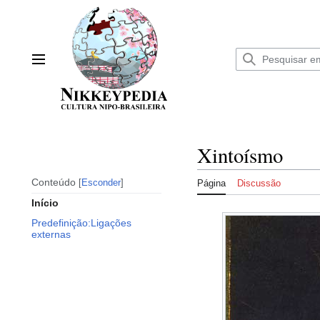
Ir
para
o
conteúdo
Menu principal
Xintoísmo
Conteúdo
Esconder
Página
Discussão
Início
Predefinição:Ligações
externas