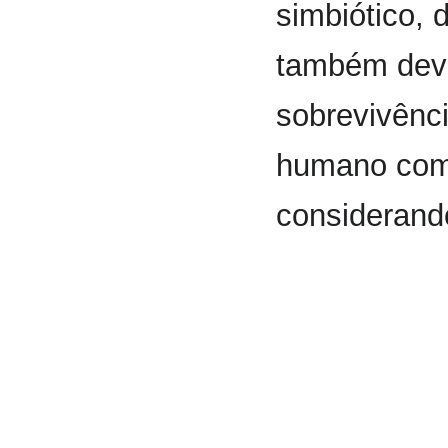
simbiótico, 
também deve
sobrevivênc
humano com t
considerand