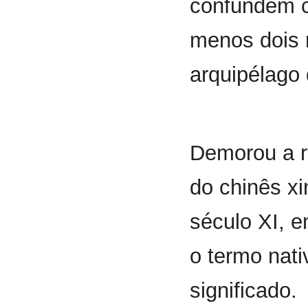
confundem c
menos dois 
arquipélago 
Demorou a r
do chinês xin
século XI, 
o termo nat
significado.