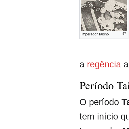
Imperador Taisho
a
regência
a
Período Ta
O período
T
tem início q