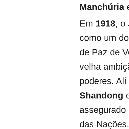
Manchúria
Em
1918
, o
como um d
de Paz de V
velha ambiç
poderes. Alí
Shandong
e
assegurado 
das Nações. 