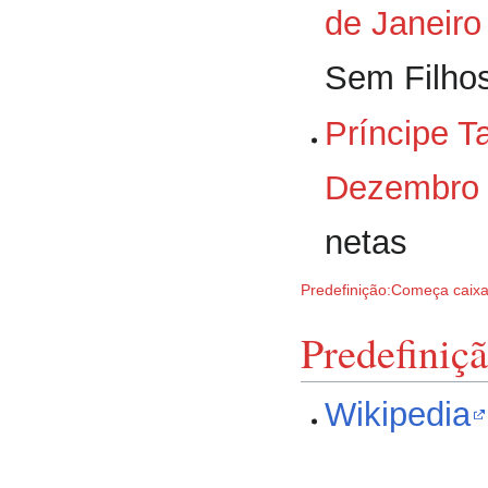
de Janeiro
Sem Filho
Príncipe T
Dezembro
netas
Predefinição:Começa caix
Predefiniç
Wikipedia