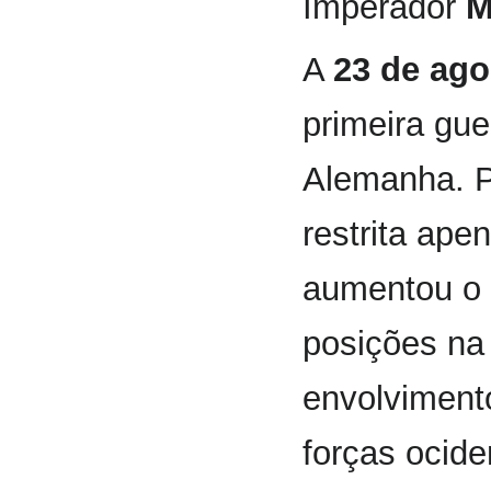
Imperador
M
A
23 de ago
primeira gue
Alemanha. P
restrita ape
aumentou o s
posições na
envolviment
forças ocid