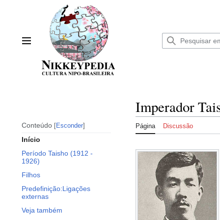
Ir
para
o
conteúdo
Menu principal
Imperador Tai
Conteúdo
Esconder
Página
Discussão
Início
Período Taisho (1912 -
1926)
Filhos
Predefinição:Ligações
externas
Veja também