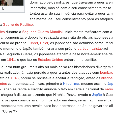
dominado pelos militares, que travaram a guerra 
imperador, mas só com o seu consentimento tácito. 
mi.
tentou usar de sua influência para evitar a guerra, 
finalmente, deu seu consentimento para os ataques
na
Guerra do Pacífico
.
ixo
durante a
Segunda Guerra Mundial
, inicialmente ratificaram com a
nticomunista, e depois foi realizada uma visita de oficiais japoneses 
scurso do próprio
Führer
,
Hitler
, os japoneses são definidos como "ten
te momento o Japão também criaria seu próprio
partido nazista
.<ref
 Na Segunda Guerra, os japoneses atacam a base norte-americana d
, em
1941
, o que faz os
Estados Unidos
entrarem no conflito.
 guerra num grau mais alto ou mais baixo (os historiadores divergem 
a realidade, já havia perdido a guerra antes dos ataques com
bombas
sto de
1945
, porém se recusava a aceitar a rendição, então os
Aliados
ntos
com bombas atômicas, primeiro à
Hiroshima
, mesmo assim o
Ja
o Japão se rende e Hirohito anuncia o fato em cadeia nacional de
rádio
os chegou à discursar dizendo que Hirohito "havia levado o
Japão
à Guer
ma vez que consideravam o imperador um deus, seria inadmissível pa
mencionarem uma revolta caso isso ocorresse, então, os governos al
="Cores"/>