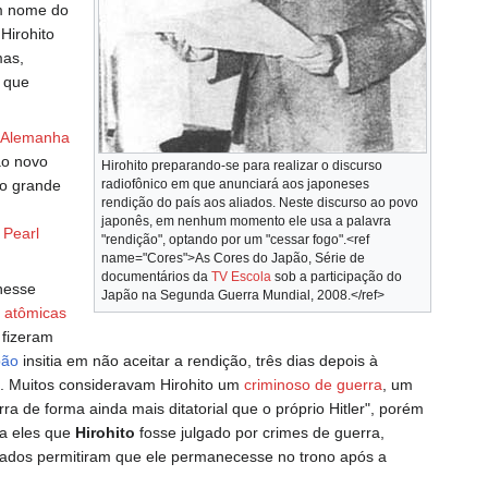
em nome do
Hirohito
mas,
 que
Alemanha
ao novo
Hirohito preparando-se para realizar o discurso
do grande
radiofônico em que anunciará aos japoneses
rendição do país aos aliados. Neste discurso ao povo
japonês, em nenhum momento ele usa a palavra
e
Pearl
"rendição", optando por um "cessar fogo".<ref
name="Cores">As Cores do Japão, Série de
documentários da
TV Escola
sob a participação do
nesse
Japão na Segunda Guerra Mundial, 2008.</ref>
 atômicas
fizeram
pão
insitia em não aceitar a rendição, três dias depois à
. Muitos consideravam Hirohito um
criminoso de guerra
, um
ra de forma ainda mais ditatorial que o próprio Hitler", porém
ra eles que
Hirohito
fosse julgado por crimes de guerra,
iados permitiram que ele permanecesse no trono após a