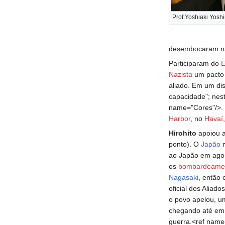
Prof.Yoshiaki Yoshi
desembocaram 
Participaram do
E
Nazista
um pacto a
aliado. Em um di
capacidade"; nes
name="Cores"/>.
Harbor
, no
Havaí
Hirohito
apoiou a
ponto). O
Japão
n
ao Japão em ago
os
bombardeame
Nagasaki
, então 
oficial dos Aliad
o povo apelou, u
chegando até em 
guerra.<ref name