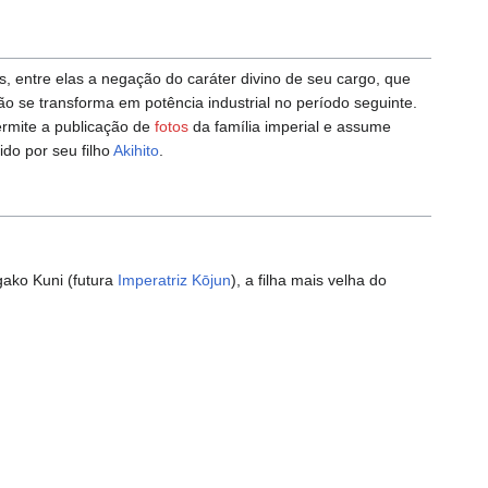
, entre elas a negação do caráter divino de seu cargo, que
ão se transforma em potência industrial no período seguinte.
ermite a publicação de
fotos
da família imperial e assume
ido por seu filho
Akihito
.
gako Kuni (futura
Imperatriz Kōjun
), a filha mais velha do