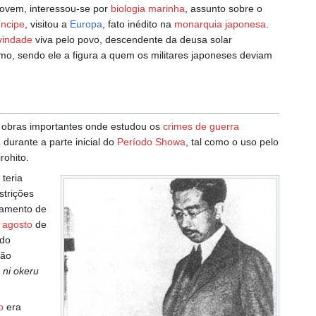
jovem, interessou-se por
biologia marinha
, assunto sobre o
íncipe
, visitou a
Europa
, fato inédito na
monarquia japonesa
.
vindade
viva pelo povo, descendente da deusa solar
mo, sendo ele a figura a quem os militares japoneses deviam
 obras importantes onde estudou os
crimes de guerra
a
durante a parte inicial do
Período Showa
, tal como o uso pelo
rohito.
 teria
strições
atamento de
 agosto
de
 do
são
 ni okeru
o
era