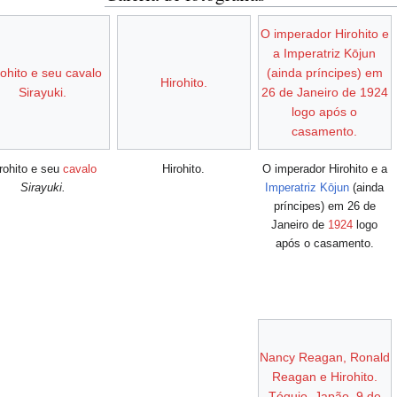
O imperador Hirohito e
a Imperatriz Kōjun
rohito e seu cavalo
(ainda príncipes) em
Hirohito.
Sirayuki.
26 de Janeiro de 1924
logo após o
casamento.
rohito e seu
cavalo
Hirohito.
O imperador Hirohito e a
Sirayuki.
Imperatriz Kōjun
(ainda
príncipes) em 26 de
Janeiro de
1924
logo
após o casamento.
Nancy Reagan, Ronald
Reagan e Hirohito.
Tóquio, Japão. 9 de