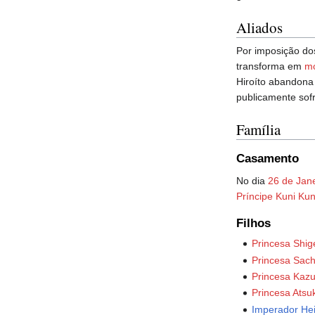
Aliados
Por imposição d
transforma em
m
Hiroíto abandona 
publicamente sof
Família
Casamento
No dia
26 de Jane
Príncipe Kuni Kun
Filhos
Princesa Shig
Princesa Sach
Princesa Kaz
Princesa Atsu
Imperador Hei