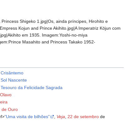
rincess Shigeko 1.jpg|Os, ainda príncipes, Hirohito e
Empress Kojun and Prince Akihito.jpg|A Imperatriz Kōjun com
.jpg|Akihito em 1935. Imagem:Yoshi-no-miya
agem:Prince Masahito and Princess Takako 1952-
 Crisântemo
Sol Nascente
Tesouro da Felicidade Sagrada
 Olavo
eira
 de Ouro
f>
"Uma visita de bilhões"
,
Veja
,
22 de setembro
de