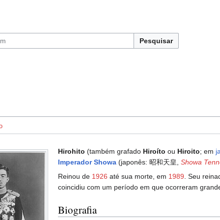
Pesquisar
o
Hirohito
(também grafado
Hiroíto
ou
Hiroito
; em
j
Imperador Showa
(japonês: 昭和天皇,
Showa Tenn
Reinou de
1926
até sua morte, em
1989
. Seu reina
coincidiu com um período em que ocorreram grand
Biografia