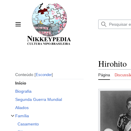
Ir
para
o
conteúdo
Menu principal
Hirohito
Conteúdo
Esconder
Página
Discussã
Início
Biografia
Segunda Guerra Mundial
Aliados
Família
Alternar subseção Família
Casamento