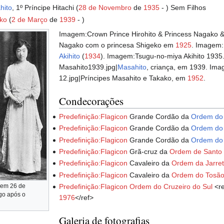
hito
, 1º Príncipe Hitachi (
28 de Novembro
de
1935
- ) Sem Filhos
ako
(
2 de Março
de
1939
- )
Imagem:Crown Prince Hirohito & Princess Nagako & P
Nagako com o princesa Shigeko em
1925
. Imagem:
Akihito
(
1934
). Imagem:Tsugu-no-miya Akihito 1935
Masahito1939.jpg|
Masahito
, criança, em 1939. Im
12.jpg|Príncipes Masahito e Takako, em
1952
.
Condecorações
Predefinição:Flagicon
Grande Cordão da
Ordem do
Predefinição:Flagicon
Grande Cordão da
Ordem do 
Predefinição:Flagicon
Grande Cordão da
Ordem do 
Predefinição:Flagicon
Grã-cruz da
Ordem de Santo
Predefinição:Flagicon
Cavaleiro da
Ordem da Jarret
Predefinição:Flagicon
Cavaleiro da
Ordem do Tosão
 em 26 de
Predefinição:Flagicon
Ordem do Cruzeiro do Sul
<re
go após o
1976
</ref>
Galeria de fotografias