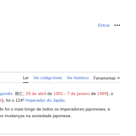
Entrar
Ferrame
Ler
Ver código-fonte
Ver histórico
Ferramentas
aponês
: 裕仁;
29 de abril
de
1901
-
7 de janeiro
de
1989
), o
ō
), foi o 124º
Imperador do Japão
.
do foi o mais longo de todos os imperadores japoneses, e
es mudanças na sociedade japonesa.