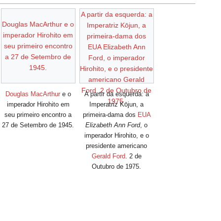
A partir da esquerda: a
Douglas MacArthur e o
Imperatriz Kōjun, a
imperador Hirohito em
primeira-dama dos
seu primeiro encontro
EUA Elizabeth Ann
a 27 de Setembro de
Ford, o imperador
1945.
Hirohito, e o presidente
americano Gerald
Ford. 2 de Outubro de
Douglas MacArthur
e o
A partir da esquerda: a
1975.
imperador Hirohito em
Imperatriz Kōjun, a
seu primeiro encontro a
primeira-dama dos
EUA
27 de Setembro de 1945.
Elizabeth Ann Ford
, o
imperador Hirohito, e o
presidente americano
Gerald Ford
. 2 de
Outubro de 1975.