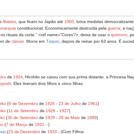
os
Aliados
, que ficam no Japão até
1950
, toma medidas democratizantes
onarquia
constitucional. Economicamente destruída pela
guerra
, a naç
os rituais da corte.".<ref name="Cores"/>, deixa de usar o
quimono
, p
rer de
câncer
. Morre em
Tóquio
, depois de reinar por 63 anos. É suced
iro
de
1924
, Hirohito se casou com sua prima distante, a Princesa Na
iyoshi
. Eles tiveram dois filhos e cinco filhas.
eko
(
6 de Dezembro
de
1925
-
23 de Julho
de
1961
)
iko
(
11 de Setembro
de
1926
-
1927
)
uko
(
30 de Setembro
de
1929
-
28 de Maio
de
1989
)
ko
(
7 de Março
de
1931
- )
sei
(
23 de Dezembro
de
1933
- )Com Filhos