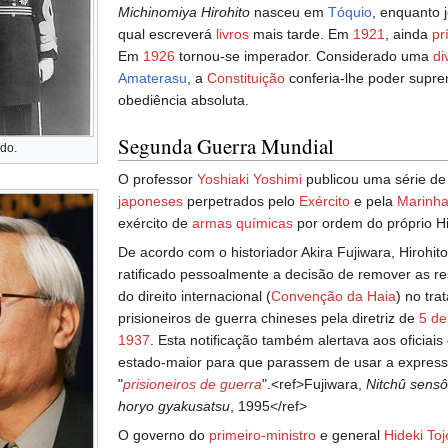
Michinomiya Hirohito
nasceu em
Tóquio
, enquanto 
qual escreverá
livros
mais tarde. Em
1921
, ainda
pr
Em
1926
tornou-se imperador. Considerado uma
di
Amaterasu
, a
Constituição
conferia-lhe poder supre
obediência absoluta.
Segunda Guerra Mundial
ado.
O professor
Yoshiaki Yoshimi
publicou uma série de
japoneses
perpetrados pelo
Exército
e pela
Marinh
exército de
armas químicas
por ordem do próprio Hi
De acordo com o historiador Akira Fujiwara, Hirohito
ratificado pessoalmente a decisão de remover as re
do direito internacional (
Convenção da Haia
) no tr
prisioneiros de guerra chineses pela diretriz de
5 de
1937
. Esta notificação também alertava aos oficiais
estado-maior para que parassem de usar a expres
"
prisioneiros de guerra
".<ref>Fujiwara,
Nitchû sensô
horyo gyakusatsu
, 1995</ref>
O governo do
primeiro-ministro
e general
Hideki Toj