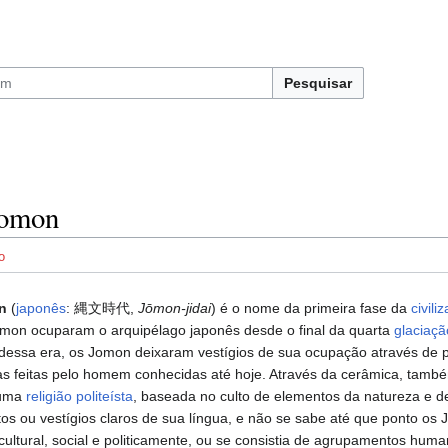
Pesquisar
Jomon
o
n
(
japonês
: 縄文時代,
Jōmon-jidai
) é o nome da primeira fase da
civili
omon ocuparam o arquipélago japonês desde o final da quarta
glaciaçã
al dessa era, os Jomon deixaram vestígios de sua ocupação através de
as feitas pelo homem conhecidas até hoje. Através da cerâmica, tam
 uma
religião politeísta
, baseada no culto de elementos da natureza e d
itos ou vestígios claros de sua língua, e não se sabe até que ponto 
 cultural, social e politicamente, ou se consistia de agrupamentos hum