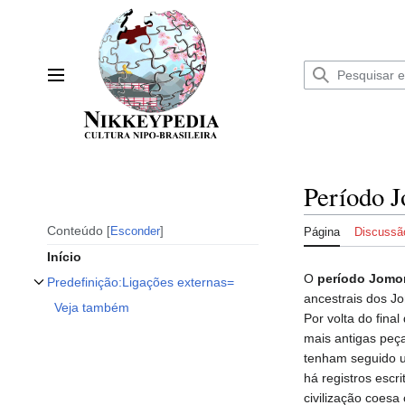
Ir
para
o
conteúdo
Menu principal
Período 
Conteúdo
Esconder
Página
Discussã
Início
O
período Jomo
Predefinição:Ligações externas=
Alternar subseção Predefinição:Ligações externas=
ancestrais dos J
Veja também
Por volta do fin
mais antigas peç
tenham seguido
há registros escr
civilização coesa