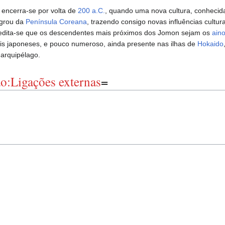
encerra-se por volta de
200 a.C.
, quando uma nova cultura, conheci
igrou da
Península Coreana
, trazendo consigo novas influências cultur
redita-se que os descendentes mais próximos dos Jomon sejam os
ain
ais japoneses, e pouco numeroso, ainda presente nas ilhas de
Hokaido
 arquipélago.
ão:Ligações externas
=