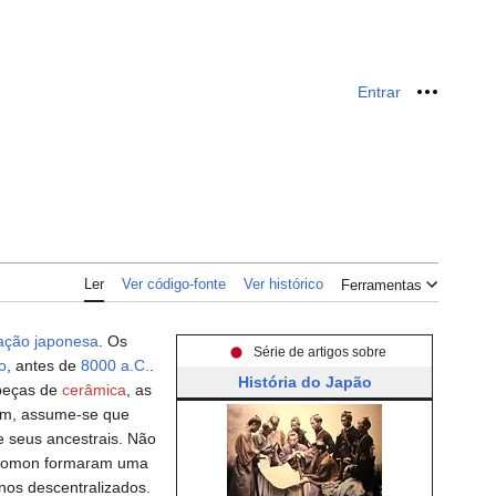
Entrar
Ferrame
Ler
Ver código-fonte
Ver histórico
Ferramentas
zação
japonesa
. Os
Série de artigos sobre
o
, antes de
8000 a.C.
.
História do Japão
 peças de
cerâmica
, as
bém, assume-se que
e seus ancestrais. Não
os Jomon formaram uma
anos descentralizados.