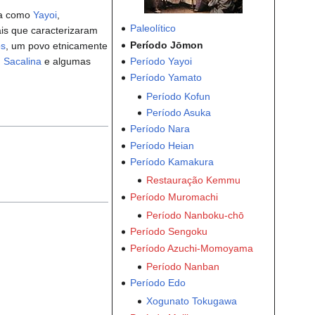
da como
Yayoi
,
Paleolítico
ais que caracterizaram
Período Jōmon
os
, um povo etnicamente
Período Yayoi
,
Sacalina
e algumas
Período Yamato
Período Kofun
Período Asuka
Período Nara
Período Heian
Período Kamakura
Restauração Kemmu
Período Muromachi
Período Nanboku-chō
Período Sengoku
Período Azuchi-Momoyama
Período Nanban
Período Edo
Xogunato Tokugawa