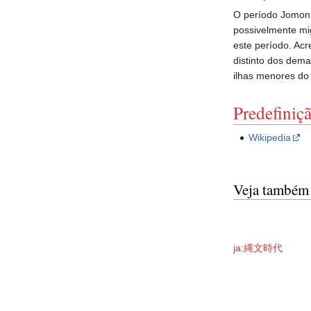
O período Jomon 
possivelmente m
este período. Ac
distinto dos dem
ilhas menores do
Predefiniç
Wikipedia
Veja também
ja:縄文時代